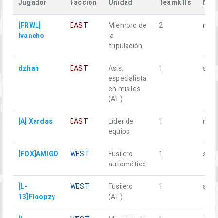
Jugador
Facción
Unidad
Teamkills
Mue
[FRWL]
EAST
Miembro de
2
no
Ivancho
la
tripulación
dzhah
EAST
Asis.
1
sí
especialista
en misiles
(AT)
[A] Xardas
EAST
Líder de
1
no
equipo
[FOX]AMIGO
WEST
Fusilero
1
sí
automático
[L-
WEST
Fusilero
1
sí
13]Floopzy
(AT)