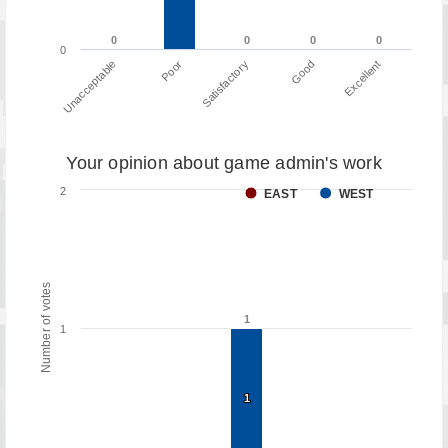
0
0
0
0
0
0
0
0
0
Poor
Unacceptable
Excellent
Good
Satisfactory
Your opinion about game admin's work
2
EAST
WEST
Number of votes
1
1
1
1
1