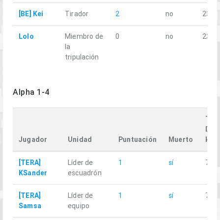
[BE] Kei
Tirador
2
no
23.92
Lolo
Miembro de
0
no
23.92
la
tripulación
Alpha 1-4
Trav
Dist
Jugador
Unidad
Puntuación
Muerto
km
[TERA]
Líder de
1
sí
7.62
KSander
escuadrón
[TERA]
Líder de
1
sí
7.86
Samsa
equipo