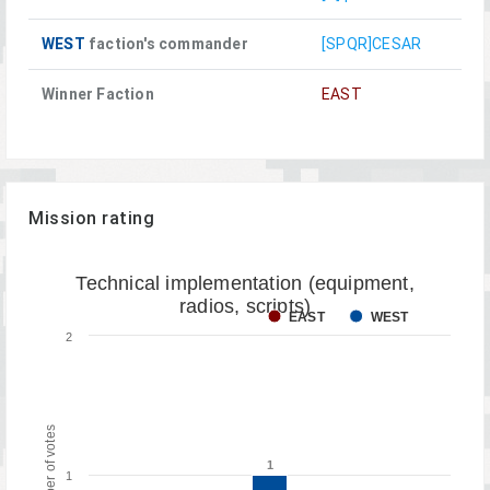
WEST
faction's commander
[SPQR]CESAR
Winner Faction
EAST
Mission rating
Technical implementation (equipment,
radios, scripts)
EAST
WEST
2
Number of votes
1
1
1