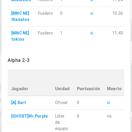
[MNC NE]
Fusilero
0
sí
10.26
thanatos
[MNC NE]
Fusilero
1
sí
11.43
tokios
Alpha 2-3
T
D
Jugador
Unidad
Puntuación
Muerto
[A] Surt
Oficial
0
sí
1
[GHOST]Mr.Purple
Líder
0
no
1
de
equipo