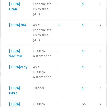
[TERA]
Especialista
0
sí
7.83
Uran
en misiles
(AT)
[TERA] Nia
Asis.
-1
sí
4.06
especialista
en misiles
(AT)
[TERA]
Fusilero
0
sí
6.88
Vadimkl
automático
[TERA]Zloy
Asis.
0
sí
6.63
Fusilero
automático
[TERA]
Tirador
0
sí
6.71
Iskra
[TERA]
Fusilero
0
no
4.08