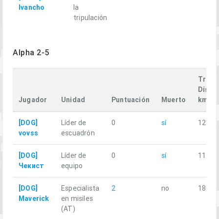
Ivancho
la
tripulación
Alpha 2-5
Trave
Dista
Jugador
Unidad
Puntuación
Muerto
km
[DOG]
Líder de
0
sí
12.12
vovss
escuadrón
[DOG]
Líder de
0
sí
11.31
Чекист
equipo
[DOG]
Especialista
2
no
18.11
Maverick
en misiles
(AT)