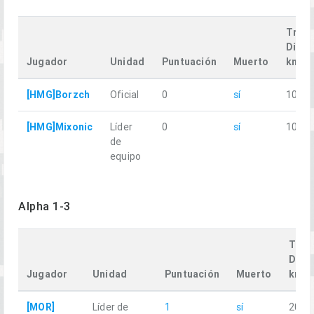
Trave
Dista
Jugador
Unidad
Puntuación
Muerto
km
[HMG]Borzch
Oficial
0
sí
10.54
[HMG]Mixonic
Líder
0
sí
10.43
de
equipo
Alpha 1-3
Trav
Dist
Jugador
Unidad
Puntuación
Muerto
km
[MOR]
Líder de
1
sí
20.15