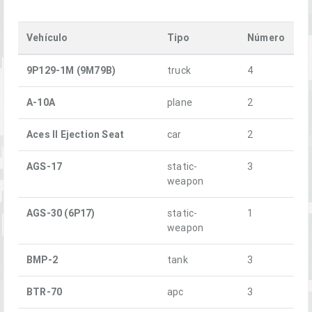
Vehículo
Tipo
Número
9P129-1M (9M79B)
truck
4
A-10A
plane
2
Aces II Ejection Seat
car
2
AGS-17
static-
3
weapon
AGS-30 (6P17)
static-
1
weapon
BMP-2
tank
3
BTR-70
apc
3