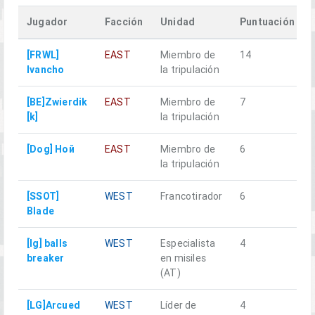
Jugador
Facción
Unidad
Puntuación
[FRWL]
EAST
Miembro de
14
Ivancho
la tripulación
[BE]Zwierdik
EAST
Miembro de
7
[k]
la tripulación
[Dog] Ной
EAST
Miembro de
6
la tripulación
[SSOT]
WEST
Francotirador
6
Blade
[lg] balls
WEST
Especialista
4
breaker
en misiles
(AT)
[LG]Arcued
WEST
Líder de
4