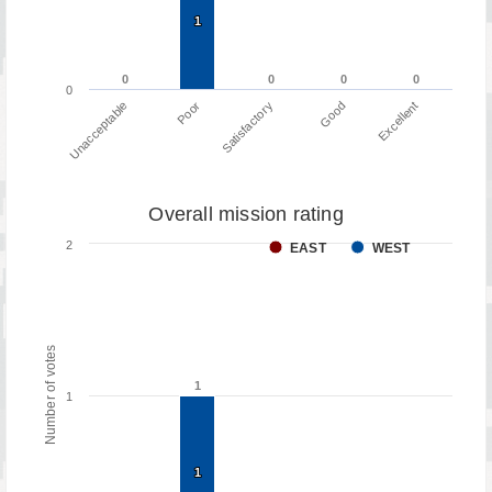
1
1
0
0
0
0
0
0
0
0
0
Poor
Unacceptable
Excellent
Good
Satisfactory
Overall mission rating
2
EAST
WEST
Number of votes
1
1
1
1
1