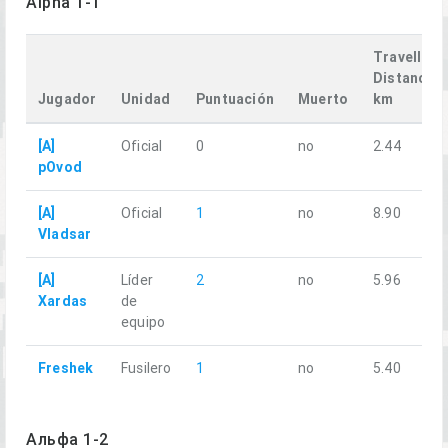
Alpha 1-1
Travelled
Distance,
Jugador
Unidad
Puntuación
Muerto
km
[A]
Oficial
0
no
2.44
pOvod
[A]
Oficial
1
no
8.90
Vladsar
[A]
Líder
2
no
5.96
Xardas
de
equipo
Freshek
Fusilero
1
no
5.40
Альфа 1-2