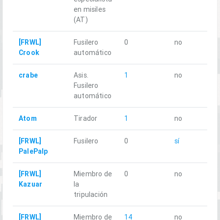
en misiles
(AT)
[FRWL]
Fusilero
0
no
18
Crook
automático
crabe
Asis.
1
no
17
Fusilero
automático
Atom
Tirador
1
no
19
[FRWL]
Fusilero
0
sí
15
PalePalp
[FRWL]
Miembro de
0
no
20
Kazuar
la
tripulación
[FRWL]
Miembro de
14
no
20