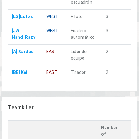
escuadrón
[LG]Lotos
WEST
Piloto
3
[JW]
WEST
Fusilero
3
Hand_Razy
automático
[A] Xardas
EAST
Líder de
2
equipo
[BE] Kei
EAST
Tirador
2
Teamkiller
Number
of