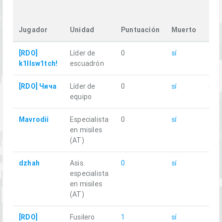
Tra
Dis
Jugador
Unidad
Puntuación
Muerto
km
[RDO]
Líder de
0
sí
4.3
k1llsw1tch!
escuadrón
[RDO] Чича
Líder de
0
sí
6.2
equipo
Mavrodii
Especialista
0
sí
2.8
en misiles
(AT)
dzhah
Asis.
0
sí
5.2
especialista
en misiles
(AT)
[RDO]
Fusilero
1
sí
2.1