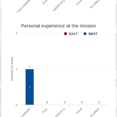
Poor
Unacceptable
Excellent
Good
Satisfactory
Personal experience at the mission
2
EAST
WEST
Number of votes
1
1
1
1
1
0
0
0
0
0
0
0
0
0
Poor
Unacceptable
Excellent
Good
Satisfactory