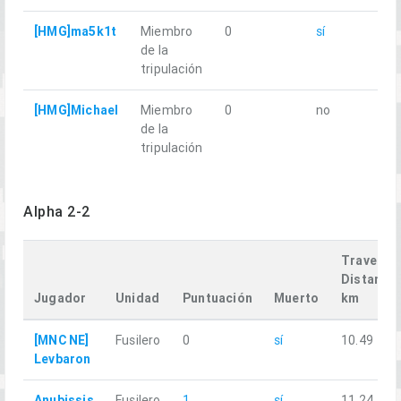
[HMG]ma5k1t
Miembro
0
sí
9.
de la
tripulación
[HMG]Michael
Miembro
0
no
17
de la
tripulación
Alpha 2-2
Travelled
Distance,
Jugador
Unidad
Puntuación
Muerto
km
[MNC NE]
Fusilero
0
sí
10.49
Levbaron
Anubissis
Fusilero
1
sí
11.24