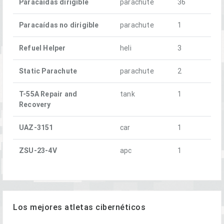
Paracaídas dirigible
parachute
36
Paracaídas no dirigible
parachute
1
Refuel Helper
heli
3
Static Parachute
parachute
2
T-55A Repair and
tank
1
Recovery
UAZ-3151
car
1
ZSU-23-4V
apc
1
Los mejores atletas cibernéticos