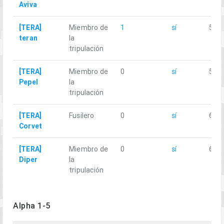
Aviva
[TERA]
Miembro de
1
sí
5.98
teran
la
tripulación
[TERA]
Miembro de
0
sí
5.39
Pepel
la
tripulación
[TERA]
Fusilero
0
sí
6.44
Corvet
[TERA]
Miembro de
0
sí
6.25
Diper
la
tripulación
Alpha 1-5