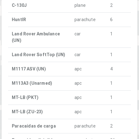
C-130J
plane
2
HuntIR
parachute
6
Land Rover Ambulance
car
1
(UN)
Land Rover SoftTop (UN)
car
1
M1117 ASV (UN)
apc
4
M113A3 (Unarmed)
apc
1
MT-LB (PKT)
apc
1
MT-LB (ZU-23)
apc
1
Paracaídas de carga
parachute
2