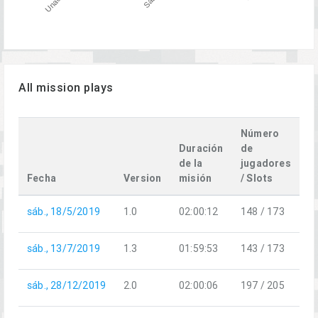
All mission plays
Número
Duración
de
de la
jugadores
W
Fecha
Version
misión
/ Slots
F
sáb., 18/5/2019
1.0
02:00:12
148 / 173
W
sáb., 13/7/2019
1.3
01:59:53
143 / 173
W
sáb., 28/12/2019
2.0
02:00:06
197 / 205
E