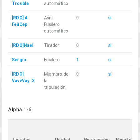
Trouble
automático
[RDO] А
Asis.
0
sí
2.1
ГейСер
Fusilero
automático
[RDO]Nael
Tirador
0
sí
4.1
Sergio
Fusilero
1
sí
3.9
[RDO]
Miembro de
0
sí
3.2
VavvVay :З
la
tripulación
Alpha 1-6
Jugador
Unidad
Puntuación
Muerto