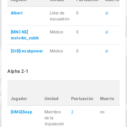
Albert
Líder de
0
sí
escuadrón
[MNC NE]
Médico
0
sí
molo4ni_zubik
[StB]rezakpower
Médico
0
sí
Alpha 2-1
Tr
Di
Jugador
Unidad
Puntuación
Muerto
k
[HMG]Snap
Miembro
2
no
15
de la
tripulación