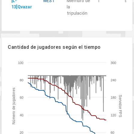
[L-
WEST
Miembro de
1
sí
13]Qvazar
la
tripulación
Cantidad de jugadores según el tiempo
100
300
80
240
Número de jugadores
Servidor FPS
60
180
40
120
20
60