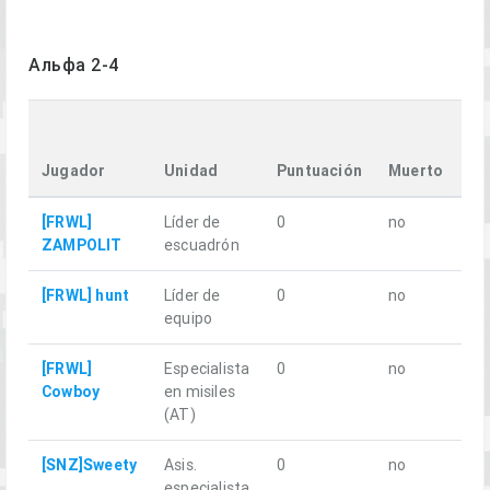
Альфа 2-4
Tr
Di
Jugador
Unidad
Puntuación
Muerto
k
[FRWL]
Líder de
0
no
18
ZAMPOLIT
escuadrón
[FRWL] hunt
Líder de
0
no
17
equipo
[FRWL]
Especialista
0
no
21
Cowboy
en misiles
(AT)
[SNZ]Sweety
Asis.
0
no
18
especialista