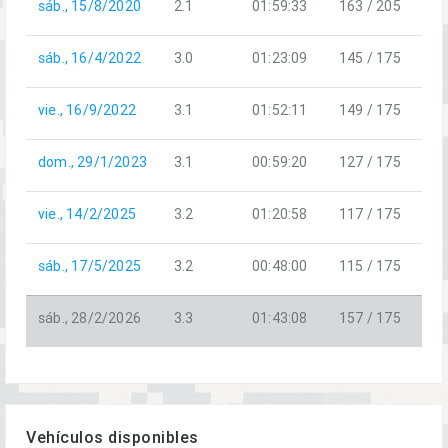
sáb., 15/8/2020
2.1
01:59:33
163 / 205
E
sáb., 16/4/2022
3.0
01:23:09
145 / 175
W
vie., 16/9/2022
3.1
01:52:11
149 / 175
W
dom., 29/1/2023
3.1
00:59:20
127 / 175
W
vie., 14/2/2025
3.2
01:20:58
117 / 175
W
sáb., 17/5/2025
3.2
00:48:00
115 / 175
W
sáb., 28/2/2026
3.3
01:43:08
157 / 175
E
Vehículos disponibles