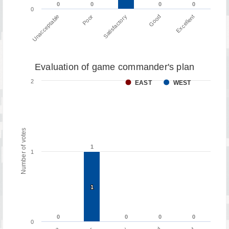
0
0
0
0
0
0
0
0
0
Poor
Unacceptable
Excellent
Good
Satisfactory
Evaluation of game commander's plan
2
EAST
WEST
Number of votes
1
1
1
1
1
0
0
0
0
0
0
0
0
0