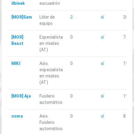
ilbinek
escuadrón
[MOR]Sam
Líder de
2
sí
20.23
equipo
[MOR]
Especialista
0
sí
7.80
Beast
en misiles
(AT)
MIKI
Asis.
0
sí
19.24
especialista
en misiles
(AT)
[MOR] Aja
Fusilero
0
sí
19.61
automático
osma
Asis.
0
sí
8.36
Fusilero
automático